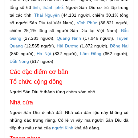
tổng số 63
tỉnh
,
thành phố
. Người Sán Dìu cư trú tập trung
tại các tỉnh:
Thái Nguyên
(44.131 người, chiếm 30,1% tổng
số người Sán Dìu tại Việt Nam),
Vĩnh Phúc
(36.821 người,
chiếm 25,1% tổng số người Sán Dìu tại Việt Nam),
Bắc
Giang
(27.283 người),
Quảng Ninh
(17.946 người),
Tuyên
Quang
(12.565 người),
Hải Dương
(1.872 người),
Đồng Nai
(850 người),
Hà Nội
(832 người),
Lâm Đồng
(662 người),
Đắk Nông
(617 người)
Các đặc điểm cơ bản
Tổ chức cộng đồng
Người Sán Dìu ở thành từng chòm xóm nhỏ.
Nhà cửa
Người Sán Dìu ở nhà đất. Nhà của dân tộc này không có
những đặc trưng riêng. Có lẽ vì vậy mà người Sán Dìu đã
tiếp thu mẫu nhà của
người Kinh
khá dễ dàng.