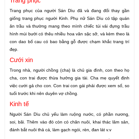
Trang phục
Trang phục của người Sán Dìu đã và đang đổi thay gần
giống trang phục người Kinh. Phụ nữ Sán Dìu có tập quán
ăn trầu và thường mang theo mình chiếc túi vải đựng trầu
hình múi bưởi có thêu nhiều hoa văn sặc sỡ, và kèm theo là
con dao bổ cau có bao bằng gỗ được chạm khắc trang trí
đẹp.
Cưới xin
Trong nhà, người chồng (cha) là chủ gia đình, con theo họ
cha, con trai được thừa hưởng gia tài. Cha mẹ quyết định
việc cưới gả cho con. Con trai con gái phải được xem số, so
tuổi trước khi nên duyên vợ chồng.
Kinh tế
Người Sán Dìu chủ yếu làm ruộng nước, có phần nương,
soi, bãi. Thêm vào đó còn có chăn nuôi, khai thác lâm sản,
đánh bắt nuôi thả cá, làm gạch ngói, rèn, đan lát v.v