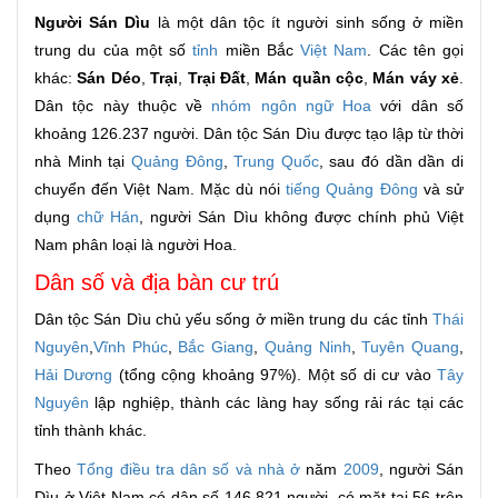
Người Sán Dìu
là một dân tộc ít người sinh sống ở miền
trung du của một số
tỉnh
miền Bắc
Việt Nam
. Các tên gọi
khác:
Sán Déo
,
Trại
,
Trại Đất
,
Mán quần cộc
,
Mán váy xẻ
.
Dân tộc này thuộc về
nhóm ngôn ngữ Hoa
với dân số
khoảng 126.237 người. Dân tộc Sán Dìu được tạo lập từ thời
nhà Minh tại
Quảng Đông
,
Trung Quốc
, sau đó dần dần di
chuyển đến Việt Nam. Mặc dù nói
tiếng Quảng Đông
và sử
dụng
chữ Hán
, người Sán Dìu không được chính phủ Việt
Nam phân loại là người Hoa.
Dân số và địa bàn cư trú
Dân tộc Sán Dìu chủ yếu sống ở miền trung du các tỉnh
Thái
Nguyên
,
Vĩnh Phúc
,
Bắc Giang
,
Quảng Ninh
,
Tuyên Quang
,
Hải Dương
(tổng cộng khoảng 97%). Một số di cư vào
Tây
Nguyên
lập nghiệp, thành các làng hay sống rải rác tại các
tỉnh thành khác.
Theo
Tổng điều tra dân số và nhà ở
năm
2009
, người Sán
Dìu ở Việt Nam có dân số 146.821 người, có mặt tại 56 trên