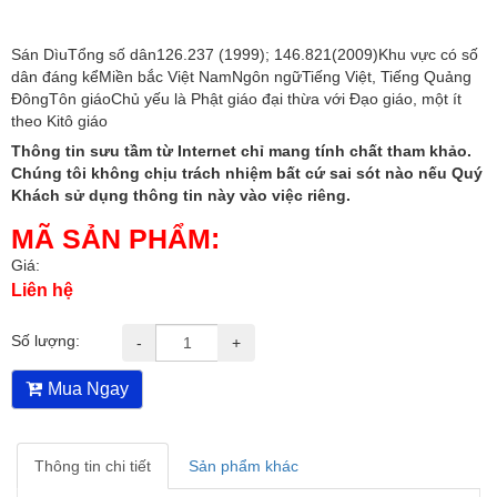
Sán DìuTổng số dân126.237 (1999); 146.821(2009)Khu vực có số
dân đáng kểMiền bắc Việt NamNgôn ngữTiếng Việt, Tiếng Quảng
ĐôngTôn giáoChủ yếu là Phật giáo đại thừa với Đạo giáo, một ít
theo Kitô giáo
Thông tin sưu tầm từ Internet chỉ mang tính chất tham khảo.
Chúng tôi không chịu trách nhiệm bất cứ sai sót nào nếu Quý
Khách sử dụng thông tin này vào việc riêng.
MÃ SẢN PHẨM:
Giá:
Liên hệ
Số lượng:
-
+
Mua Ngay
Thông tin chi tiết
Sản phẩm khác