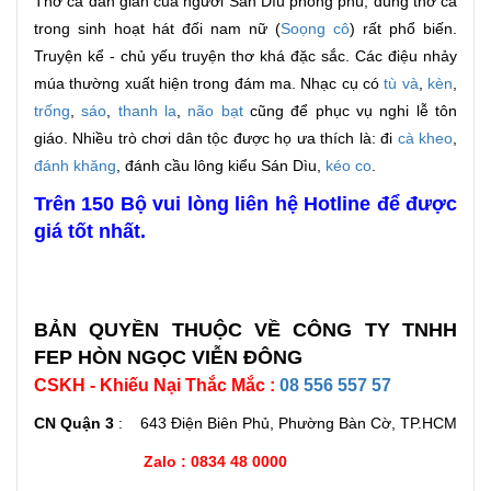
Thơ ca dân gian của người Sán Dìu phong phú, dùng thơ ca
trong sinh hoạt hát đối nam nữ (
Soọng cô
) rất phổ biến.
Truyện kể - chủ yếu truyện thơ khá đặc sắc. Các điệu nhảy
múa thường xuất hiện trong đám ma. Nhạc cụ có
tù và
,
kèn
,
trống
,
sáo
,
thanh la
,
não bạt
cũng để phục vụ nghi lễ tôn
giáo. Nhiều trò chơi dân tộc được họ ưa thích là: đi
cà kheo
,
đánh khăng
, đánh cầu lông kiểu Sán Dìu,
kéo co
.
Trên 150 Bộ vui lòng liên hệ Hotline để được
giá tốt nhất.
BẢN QUYỀN THUỘC VỀ CÔNG TY TNHH
FEP HÒN NGỌC VIỄN ĐÔNG
CSKH - Khiếu Nại Thắc Mắc :
08 556 557 57
CN Quận 3
: 643 Điện Biên Phủ, Phường Bàn Cờ, TP.HCM
Zalo : 0834 48 0000