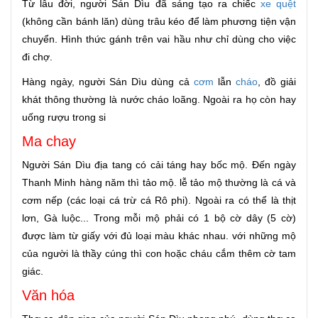
Từ lâu đời, người Sán Dìu đã sáng tạo ra chiếc
xe quệt
(không cần bánh lăn) dùng trâu kéo để làm phương tiện vận
chuyển. Hình thức gánh trên vai hầu như chỉ dùng cho việc
đi chợ.
Hàng ngày, người Sán Dìu dùng cả
cơm
lẫn
cháo
, đồ giải
khát thông thường là nước cháo loãng. Ngoài ra họ còn hay
uống rượu trong si
Ma chay
Người Sán Dìu địa tang có cải táng hay bốc mộ. Đến ngày
Thanh Minh hàng năm thì tảo mộ. lễ tảo mộ thường là cá và
cơm nếp (các loại cá trừ cá Rô phi). Ngoài ra có thể là thịt
lơn, Gà luộc... Trong mỗi mộ phải có 1 bộ cờ dây (5 cờ)
được làm từ giấy với đủ loại màu khác nhau. với những mộ
của người là thầy cúng thì con hoặc cháu cắm thêm cờ tam
giác.
Văn hóa