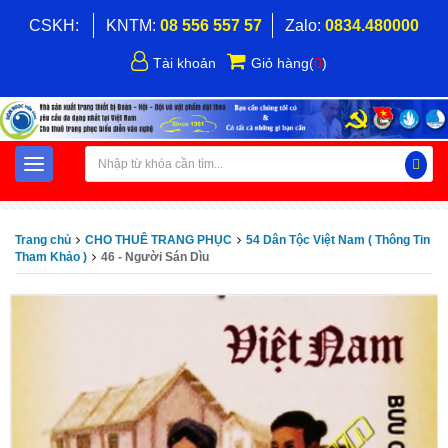
CSKH:
KNTM:
08 556 557 57
Zalo:
0834.480000
Tài khoản
Giỏ hàng
(
0
)
Trang chủ
CHO THUÊ TRANG PHỤC
54 Dân Tộc Việt Nam ( Thông Tin
Tham Khảo )
46 - Người Sán Dìu