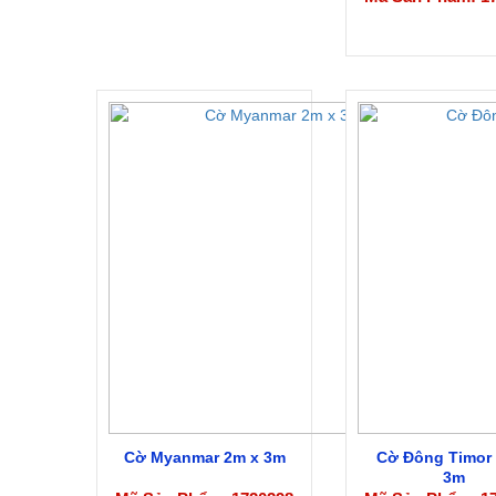
Cờ Myanmar 2m x 3m
Cờ Đông Timor
3m