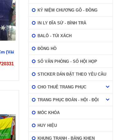
KỶ NIỆM CHƯƠNG GỖ - ĐỒNG
IN LY ĐĨA SỨ - BÌNH TRÀ
BALÔ - TÚI XÁCH
ĐỒNG HỒ
Cm (Vải
SỔ VĂN PHÒNG - SỔ HỘI HỌP
720331
STICKER DÁN ĐẶT THEO YÊU CẦU
CHO THUÊ TRANG PHỤC
TRANG PHỤC ĐOÀN - HỘI - ĐỘI
MÓC KHÓA
HUY HIỆU
KHUNG TRANH - BẰNG KHEN