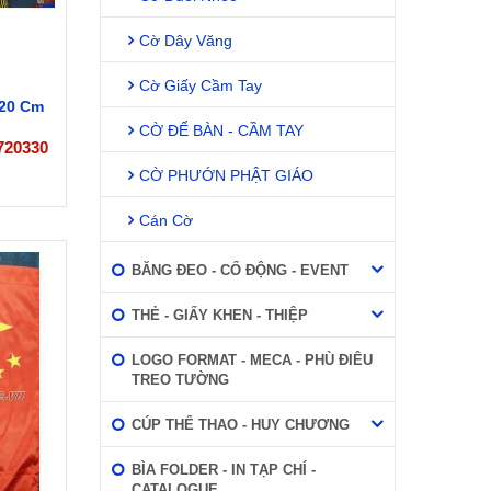
Cờ Dây Văng
Cờ Giấy Cầm Tay
120 Cm
CỜ ĐỂ BÀN - CẦM TAY
720330
CỜ PHƯỚN PHẬT GIÁO
Cán Cờ
BĂNG ĐEO - CỔ ĐỘNG - EVENT
THẺ - GIẤY KHEN - THIỆP
LOGO FORMAT - MECA - PHÙ ĐIÊU
TREO TƯỜNG
CÚP THỂ THAO - HUY CHƯƠNG
BÌA FOLDER - IN TẠP CHÍ -
CATALOGUE