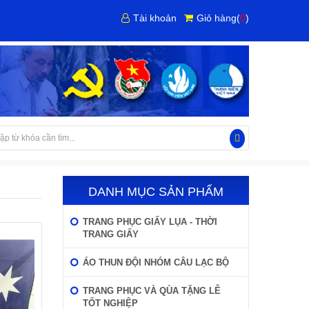
Tài khoản
Giỏ hàng
(
0
)
DANH MỤC SẢN PHẨM
TRANG PHỤC GIẤY LỤA - THỜI
TRANG GIẤY
ÁO THUN ĐỘI NHÓM CÂU LẠC BỘ
TRANG PHỤC VÀ QÙA TẶNG LỄ
TỐT NGHIỆP