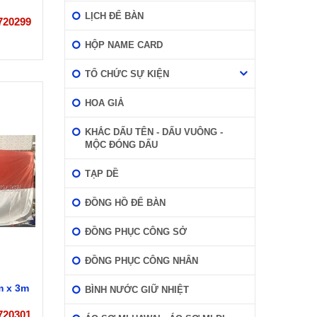
LỊCH ĐỂ BÀN
720299
HỘP NAME CARD
TỔ CHỨC SỰ KIỆN
HOA GIẢ
KHẮC DẤU TÊN - DẤU VUÔNG -
MỘC ĐÓNG DẤU
TẠP DỀ
ĐỒNG HỒ ĐỂ BÀN
ĐỒNG PHỤC CÔNG SỞ
ĐỒNG PHỤC CÔNG NHÂN
m x 3m
BÌNH NƯỚC GIỮ NHIỆT
720301