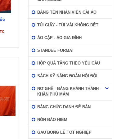
BẢNG TÊN NHÂN VIÊN CÀI ÁO
ốc
TÚI GIẤY - TÚI VẢI KHÔNG DỆT
m:
ÁO CẶP - ÁO GIA ĐÌNH
STANDEE FORMAT
HỘP QUÀ TẶNG THEO YÊU CẦU
SÁCH KỸ NĂNG ĐOÀN HỘI ĐỘI
NƠ GHẾ - BĂNG KHÁNH THÀNH -
KHĂN PHỦ MÂM
BẢNG CHỨC DANH ĐỂ BÀN
NÓN BẢO HIỂM
GẤU BÔNG LỄ TỐT NGHIỆP