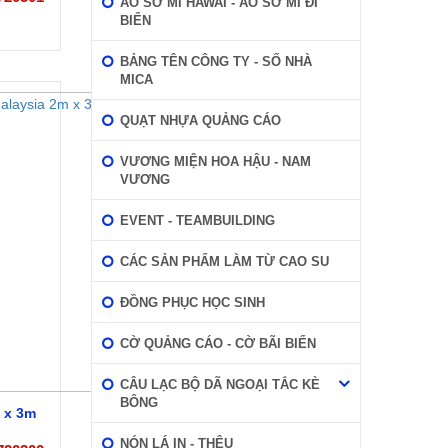
ÁO SƠ MI HAWAI - ÁO SƠ MI ĐI
BIỂN
BẢNG TÊN CÔNG TY - SỐ NHÀ
MICA
QUẠT NHỰA QUẢNG CÁO
VƯƠNG MIỆN HOA HẬU - NAM
VƯƠNG
EVENT - TEAMBUILDING
CÁC SẢN PHẨM LÀM TỪ CAO SU
ĐỒNG PHỤC HỌC SINH
CỜ QUẢNG CÁO - CỜ BÃI BIỂN
CÂU LẠC BỘ DÃ NGOẠI TẮC KÈ
BÔNG
 x 3m
NÓN LÁ IN - THÊU