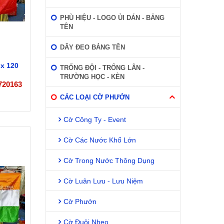
PHÙ HIỆU - LOGO ỦI DÁN - BẢNG
TÊN
DÂY ĐEO BẢNG TÊN
x 120
TRỐNG ĐỘI - TRỐNG LÂN -
TRƯỜNG HỌC - KÈN
720163
CÁC LOẠI CỜ PHƯỚN
Cờ Công Ty - Event
Cờ Các Nước Khổ Lớn
Cờ Trong Nước Thông Dụng
Cờ Luân Lưu - Lưu Niệm
Cờ Phướn
Cờ Đuôi Nheo