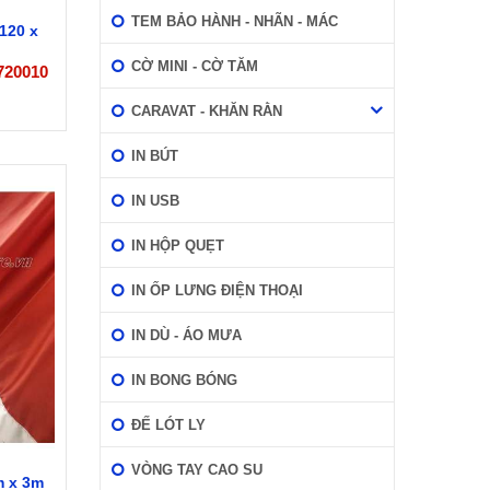
TEM BẢO HÀNH - NHÃN - MÁC
120 x
CỜ MINI - CỜ TĂM
720010
CARAVAT - KHĂN RẰN
IN BÚT
IN USB
IN HỘP QUẸT
IN ỐP LƯNG ĐIỆN THOẠI
IN DÙ - ÁO MƯA
IN BONG BÓNG
ĐẾ LÓT LY
VÒNG TAY CAO SU
m x 3m