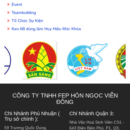
Event
Teambuilding
Tổ Chức Sự Kiện
Keo AB dùng làm Huy Hiệu Móc Khóa
CÔNG TY TNHH FEP HÒN NGỌC VIỄN
ĐÔNG
Chi Nhánh Phú Nhuận (
Chi Nhánh Quận 3:
Trụ sở chính ):
Nhà Văn Hoá Sinh Viên CS1 -
59 Trương Quốc Dung,
643 Điện Biên Phủ, P1, Q3,