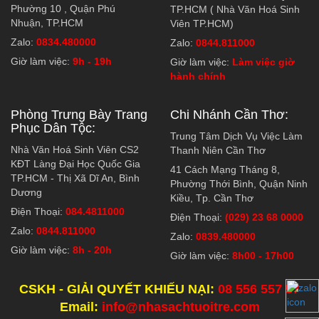
Phường 10 , Quận Phú
TP.HCM ( Nhà Văn Hoá Sinh
Nhuận, TP.HCM
Viên TP.HCM)
Zalo:
0834.480000
Zalo:
0844.811000
Giờ làm việc:
9h - 19h
Giờ làm việc:
Làm việc giờ
hành chính
Phòng Trưng Bày Trang
Chi Nhánh Cần Thơ:
Phục Dân Tộc:
Trung Tâm Dịch Vụ Việc Làm
Nhà Văn Hoá Sinh Viên CS2
Thanh Niên Cần Thơ
KĐT Làng Đại Học Quốc Gia
41 Cách Mạng Tháng 8,
TP.HCM - Thị Xã Dĩ An, Bình
Phường Thới Bình, Quận Ninh
Dương
Kiều, Tp. Cần Thơ
Điện Thoại:
084.4811000
Điện Thoại:
(029) 23 68 0000
Zalo:
0844.811000
Zalo:
0839.480000
Giờ làm việc:
8h - 20h
Giờ làm việc:
8h00 - 17h00
CSKH - GIẢI QUYẾT KHIẾU NẠI:
08 556 557 57
Email:
info@nhasachtuoitre.com