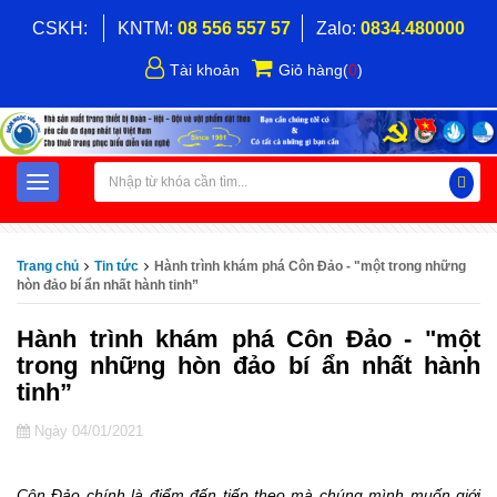
CSKH:
KNTM:
08 556 557 57
Zalo:
0834.480000
Tài khoản
Giỏ hàng
(
0
)
Trang chủ
Tin tức
Hành trình khám phá Côn Đảo - "một trong những
hòn đảo bí ẩn nhất hành tinh”
Hành trình khám phá Côn Đảo - "một
trong những hòn đảo bí ẩn nhất hành
tinh”
Ngày 04/01/2021
Côn Đảo chính là điểm đến tiếp theo mà chúng mình muốn giới