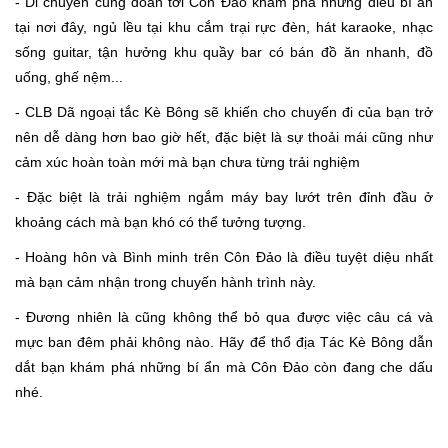
- Di chuyển cùng đoàn tới Côn Đảo khám phá những điều bí ẩn
tại nơi đây, ngủ lều tại khu cắm trại rực đèn, hát karaoke, nhạc
sống guitar, tận hưởng khu quầy bar có bán đồ ăn nhanh, đồ
uống, ghế nệm...
- CLB Dã ngoại tắc Kè Bông sẽ khiến cho chuyến đi của bạn trở
nên dễ dàng hơn bao giờ hết, đặc biệt là sự thoải mái cũng như
cảm xúc hoàn toàn mới mà bạn chưa từng trải nghiệm
- Đặc biệt là trải nghiệm ngắm máy bay lướt trên đỉnh đầu ở
khoảng cách mà bạn khó có thể tưởng tượng.
- Hoàng hôn và Bình minh trên Côn Đảo là điều tuyệt diệu nhất
mà bạn cảm nhận trong chuyến hành trình này.
- Đương nhiên là cũng không thể bỏ qua được việc câu cá và
mực ban đêm phải không nào. Hãy để thổ địa Tác Kè Bông dẫn
dắt bạn khám phá những bí ẩn mà Côn Đảo còn đang che dấu
nhé.