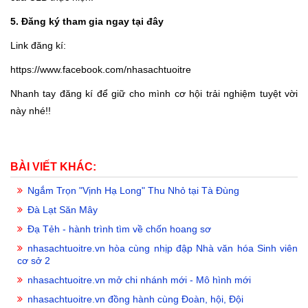
5. Đăng ký tham gia ngay tại đây
Link đăng kí:
https://www.facebook.com/nhasachtuoitre
Nhanh tay đăng kí để giữ cho mình cơ hội trải nghiệm tuyệt vời
này nhé!!
BÀI VIẾT KHÁC:
Ngắm Trọn "Vịnh Hạ Long" Thu Nhỏ tại Tà Đùng
Đà Lạt Săn Mây
Đạ Tẻh - hành trình tìm về chốn hoang sơ
nhasachtuoitre.vn hòa cùng nhịp đập Nhà văn hóa Sinh viên
cơ sở 2
nhasachtuoitre.vn mở chi nhánh mới - Mô hình mới
nhasachtuoitre.vn đồng hành cùng Đoàn, hội, Đội