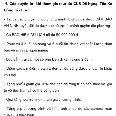
4. Các quyền lợi khi tham gia tour do CLB Dã Ngoại Tắc Kè
Bông tổ chức
- Tất cả các chuyến đi do chúng mình tổ chức đề được ĐẢM BẢO
AN NINH tuyệt đối do được sự hỗ trợ từ chính quyền địa phương.
- Có BẢO HIỂM DU LỊCH tối đa 50.000.000 đ
- Phục vụ 3 buổi ăn sáng và 6 buổi ăn chính với chất lượng đảm
bảo vệ sinh và ngon miệng
- Lều cắm trại và một số phụ kiện đi kèm trong 2 đêm.
- Điểm sạc pin điện thoại và đèn chiếu sáng được chuẩn bị khắp
khu trại
- Tặng phiếu giảm giá 10% cho các chương trình tiếp theo với giá
trị vô thời hạn và có thể cộng dồn
- Quà tặng lưu niệm khi tham gia chương trình.
- Tặng clip chương trình và hình ảnh chụp do các camera man
của CLB thực hiện.