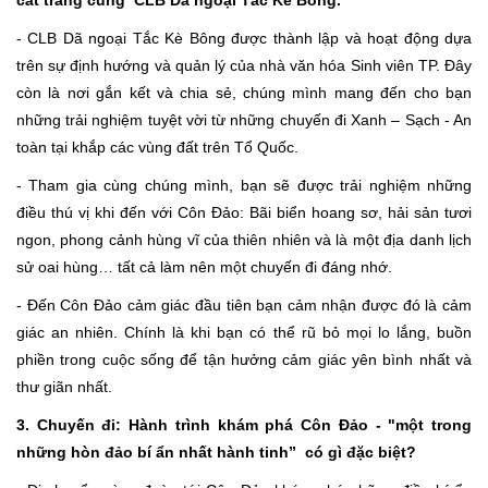
cát trắng cùng CLB Dã ngoại Tắc Kè Bông.
- CLB Dã ngoại Tắc Kè Bông được thành lập và hoạt động dựa
trên sự định hướng và quản lý của nhà văn hóa Sinh viên TP. Đây
còn là nơi gắn kết và chia sẻ, chúng mình mang đến cho bạn
những trải nghiệm tuyệt vời từ những chuyến đi Xanh – Sạch - An
toàn tại khắp các vùng đất trên Tổ Quốc.
- Tham gia cùng chúng mình, bạn sẽ được trải nghiệm những
điều thú vị khi đến với Côn Đảo: Bãi biển hoang sơ, hải sản tươi
ngon, phong cảnh hùng vĩ của thiên nhiên và là một địa danh lịch
sử oai hùng… tất cả làm nên một chuyến đi đáng nhớ.
- Đến Côn Đảo cảm giác đầu tiên bạn cảm nhận được đó là cảm
giác an nhiên. Chính là khi bạn có thể rũ bỏ mọi lo lắng, buồn
phiền trong cuộc sống để tận hưởng cảm giác yên bình nhất và
thư giãn nhất.
3. Chuyến đi: Hành trình khám phá Côn Đảo - "một trong
những hòn đảo bí ẩn nhất hành tinh” có gì đặc biệt?