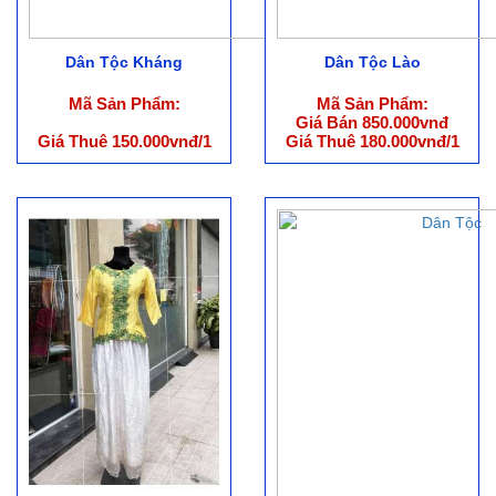
Dân Tộc Kháng
Dân Tộc Lào
Mã Sản Phẩm:
Mã Sản Phẩm:
Giá Bán 850.000vnđ
Giá Thuê 150.000vnđ/1
Giá Thuê 180.000vnđ/1
bộ (ko bao gồm phụ
bộ (ko bao gồm phụ
kiện)
kiện)