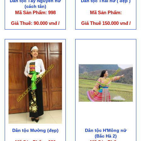
Dân tộc Tây Nguyên nữ
Dân tộc Thái nữ ( đẹp )
(cách tân)
Mã Sản Phẩm: 998
Mã Sản Phẩm:
Giá Thuê: 90.000 vnđ /
Giá Thuê 150.000 vnđ /
Bộ
Bộ
Dân tộc Mường (đẹp)
Dân tộc H'Mông nữ
(Bắc Hà 2)