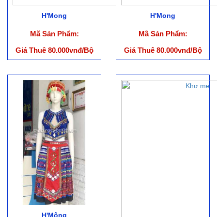
H'Mong
H'Mong
Mã Sản Phẩm:
Mã Sản Phẩm:
Giá Thuê 80.000vnđ/Bộ
Giá Thuê 80.000vnđ/Bộ
(ko bao gồm phụ kiện)
(ko bao gồm phụ kiện)
H'Mông