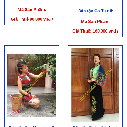
Mã Sản Phẩm:
Dân tộc Cơ Tu nữ
Giá Thuê 90.000 vnđ /
Mã Sản Phẩm:
Cái
Giá Thuê: 180.000 vnđ /
Bộ