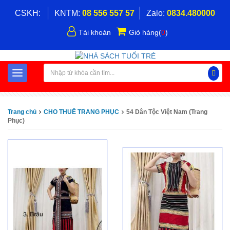
CSKH:
KNTM:
08 556 557 57
Zalo:
0834.480000
Tài khoản
Giỏ hàng
(
0
)
Trang chủ
CHO THUÊ TRANG PHỤC
54 Dân Tộc Việt Nam (Trang
Phục)