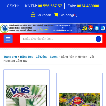
CSKH:
KNTM:
08 556 557 57
Zalo:
0834.480000
Tài khoản
Giỏ hàng
(
0
)
Trang chủ
Băng Đeo - Cổ Động - Event
Băng Rôn In Himlex - Vải -
Hagstag Cầm Tay