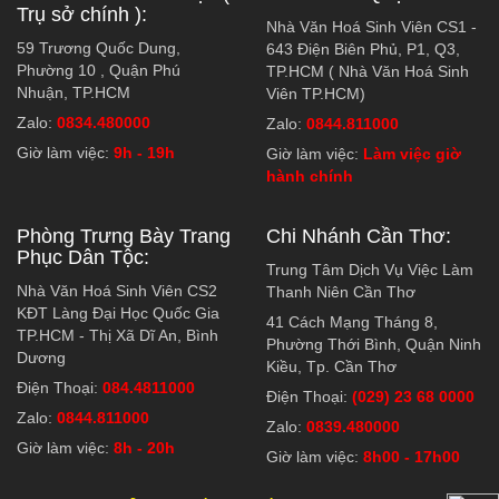
Trụ sở chính ):
Nhà Văn Hoá Sinh Viên CS1 -
59 Trương Quốc Dung,
643 Điện Biên Phủ, P1, Q3,
Phường 10 , Quận Phú
TP.HCM ( Nhà Văn Hoá Sinh
Nhuận, TP.HCM
Viên TP.HCM)
Zalo:
0834.480000
Zalo:
0844.811000
Giờ làm việc:
9h - 19h
Giờ làm việc:
Làm việc giờ
hành chính
Phòng Trưng Bày Trang
Chi Nhánh Cần Thơ:
Phục Dân Tộc:
Trung Tâm Dịch Vụ Việc Làm
Nhà Văn Hoá Sinh Viên CS2
Thanh Niên Cần Thơ
KĐT Làng Đại Học Quốc Gia
41 Cách Mạng Tháng 8,
TP.HCM - Thị Xã Dĩ An, Bình
Phường Thới Bình, Quận Ninh
Dương
Kiều, Tp. Cần Thơ
Điện Thoại:
084.4811000
Điện Thoại:
(029) 23 68 0000
Zalo:
0844.811000
Zalo:
0839.480000
Giờ làm việc:
8h - 20h
Giờ làm việc:
8h00 - 17h00