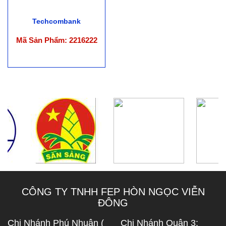
Techcombank
Mã Sản Phẩm: 2216222
CÔNG TY TNHH FEP HÒN NGỌC VIỄN
ĐÔNG
Chi Nhánh Phú Nhuận (
Chi Nhánh Quận 3: