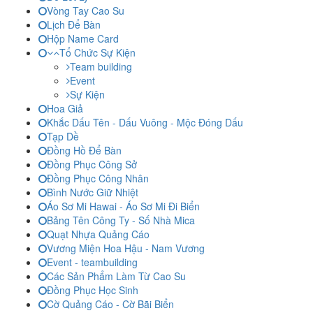
Vòng Tay Cao Su
Lịch Để Bàn
Hộp Name Card
Tổ Chức Sự Kiện
Team building
Event
Sự Kiện
Hoa Giả
Khắc Dấu Tên - Dấu Vuông - Mộc Đóng Dấu
Tạp Dề
Đồng Hồ Để Bàn
Đồng Phục Công Sở
Đồng Phục Công Nhân
Bình Nước Giữ Nhiệt
Áo Sơ Mi Hawai - Áo Sơ Mi Đi Biển
Bảng Tên Công Ty - Số Nhà Mica
Quạt Nhựa Quảng Cáo
Vương Miện Hoa Hậu - Nam Vương
Event - teambuilding
Các Sản Phẩm Làm Từ Cao Su
Đồng Phục Học Sinh
Cờ Quảng Cáo - Cờ Bãi Biển