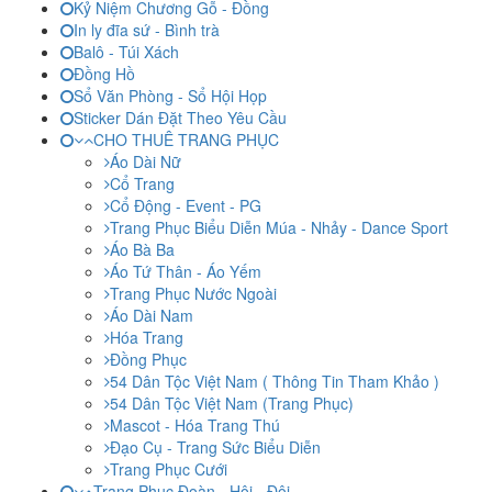
Kỷ Niệm Chương Gỗ - Đồng
In ly đĩa sứ - Bình trà
Balô - Túi Xách
Đồng Hồ
Sổ Văn Phòng - Sổ Hội Họp
Sticker Dán Đặt Theo Yêu Cầu
CHO THUÊ TRANG PHỤC
Áo Dài Nữ
Cổ Trang
Cổ Động - Event - PG
Trang Phục Biểu Diễn Múa - Nhảy - Dance Sport
Áo Bà Ba
Áo Tứ Thân - Áo Yếm
Trang Phục Nước Ngoài
Áo Dài Nam
Hóa Trang
Đồng Phục
54 Dân Tộc Việt Nam ( Thông Tin Tham Khảo )
54 Dân Tộc Việt Nam (Trang Phục)
Mascot - Hóa Trang Thú
Đạo Cụ - Trang Sức Biểu Diễn
Trang Phục Cưới
Trang Phục Đoàn - Hội - Đội