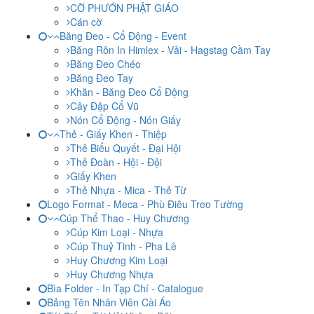
CỜ PHƯỚN PHẬT GIÁO
Cán cờ
Băng Đeo - Cổ Động - Event
Băng Rôn In Himlex - Vải - Hagstag Cầm Tay
Băng Đeo Chéo
Băng Đeo Tay
Khăn - Băng Đeo Cổ Động
Cây Đập Cổ Vũ
Nón Cổ Động - Nón Giấy
Thẻ - Giấy Khen - Thiệp
Thẻ Biểu Quyết - Đại Hội
Thẻ Đoàn - Hội - Đội
Giấy Khen
Thẻ Nhựa - Mica - Thẻ Từ
Logo Format - Meca - Phù Điêu Treo Tường
Cúp Thể Thao - Huy Chương
Cúp Kim Loại - Nhựa
Cúp Thuỷ Tinh - Pha Lê
Huy Chương Kim Loại
Huy Chương Nhựa
Bìa Folder - In Tạp Chí - Catalogue
Bảng Tên Nhân Viên Cài Áo