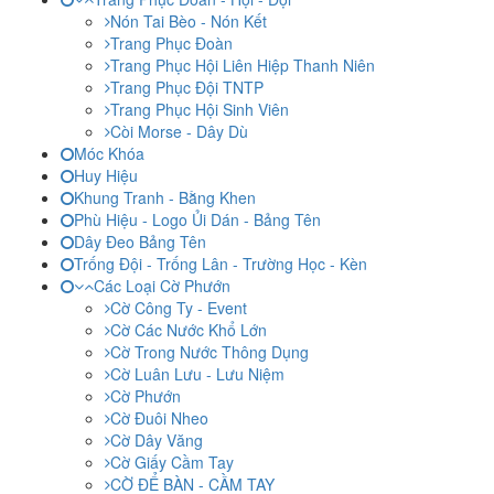
Nón Tai Bèo - Nón Kết
Trang Phục Đoàn
Trang Phục Hội Liên Hiệp Thanh Niên
Trang Phục Đội TNTP
Trang Phục Hội Sinh Viên
Còi Morse - Dây Dù
Móc Khóa
Huy Hiệu
Khung Tranh - Bằng Khen
Phù Hiệu - Logo Ủi Dán - Bảng Tên
Dây Đeo Bảng Tên
Trống Đội - Trống Lân - Trường Học - Kèn
Các Loại Cờ Phướn
Cờ Công Ty - Event
Cờ Các Nước Khổ Lớn
Cờ Trong Nước Thông Dụng
Cờ Luân Lưu - Lưu Niệm
Cờ Phướn
Cờ Đuôi Nheo
Cờ Dây Văng
Cờ Giấy Cầm Tay
CỜ ĐỂ BÀN - CẦM TAY