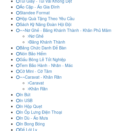
Túi Giấy - Túi Vải Không Dệt
Áo Cặp - Áo Gia Đình
Standee Format
Hộp Quà Tặng Theo Yêu Cầu
Sách Kỹ Năng Đoàn Hội Đội
Nơ Ghế - Băng Khánh Thành - Khăn Phủ Mâm
Nơ Ghế
Băng Khánh Thành
Bảng Chức Danh Để Bàn
Nón Bảo Hiểm
Gấu Bông Lễ Tốt Nghiệp
Tem Bảo Hành - Nhãn - Mác
Cờ Mini - Cờ Tăm
Caravat - Khăn Rằn
Caravat
Khăn Rằn
In Bút
In USB
In Hộp Quẹt
In Ốp Lưng Điện Thoại
In Dù - Áo Mưa
In Bong Bóng
Đế Lót Ly