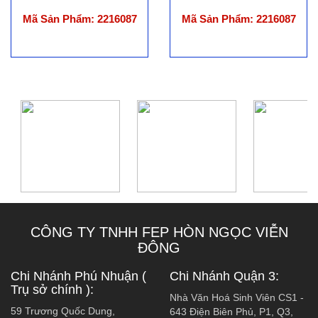
Mã Sản Phẩm: 2216087
Mã Sản Phẩm: 2216087
CÔNG TY TNHH FEP HÒN NGỌC VIỄN
ĐÔNG
Chi Nhánh Phú Nhuận (
Chi Nhánh Quận 3:
Trụ sở chính ):
Nhà Văn Hoá Sinh Viên CS1 -
59 Trương Quốc Dung,
643 Điện Biên Phủ, P1, Q3,