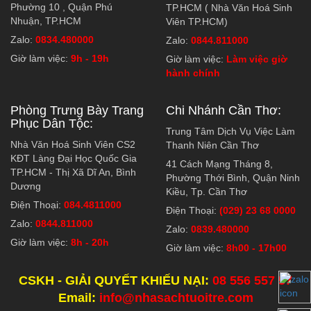
Phường 10 , Quận Phú
TP.HCM ( Nhà Văn Hoá Sinh
Nhuận, TP.HCM
Viên TP.HCM)
Zalo:
0834.480000
Zalo:
0844.811000
Giờ làm việc:
9h - 19h
Giờ làm việc:
Làm việc giờ
hành chính
Phòng Trưng Bày Trang
Chi Nhánh Cần Thơ:
Phục Dân Tộc:
Trung Tâm Dịch Vụ Việc Làm
Nhà Văn Hoá Sinh Viên CS2
Thanh Niên Cần Thơ
KĐT Làng Đại Học Quốc Gia
41 Cách Mạng Tháng 8,
TP.HCM - Thị Xã Dĩ An, Bình
Phường Thới Bình, Quận Ninh
Dương
Kiều, Tp. Cần Thơ
Điện Thoại:
084.4811000
Điện Thoại:
(029) 23 68 0000
Zalo:
0844.811000
Zalo:
0839.480000
Giờ làm việc:
8h - 20h
Giờ làm việc:
8h00 - 17h00
CSKH - GIẢI QUYẾT KHIẾU NẠI:
08 556 557 57
Email:
info@nhasachtuoitre.com