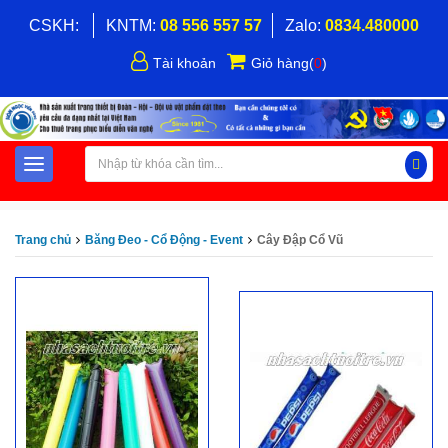
CSKH:
KNTM:
08 556 557 57
Zalo:
0834.480000
Tài khoản
Giỏ hàng
(
0
)
Trang chủ
Băng Đeo - Cổ Động - Event
Cây Đập Cổ Vũ