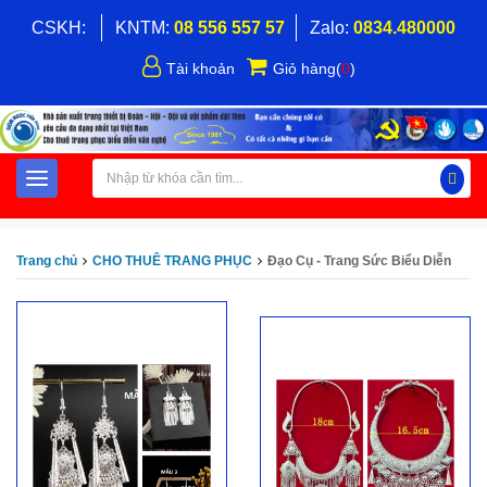
CSKH:
KNTM:
08 556 557 57
Zalo:
0834.480000
Tài khoản
Giỏ hàng
(
0
)
Trang chủ
CHO THUÊ TRANG PHỤC
Đạo Cụ - Trang Sức Biểu Diễn