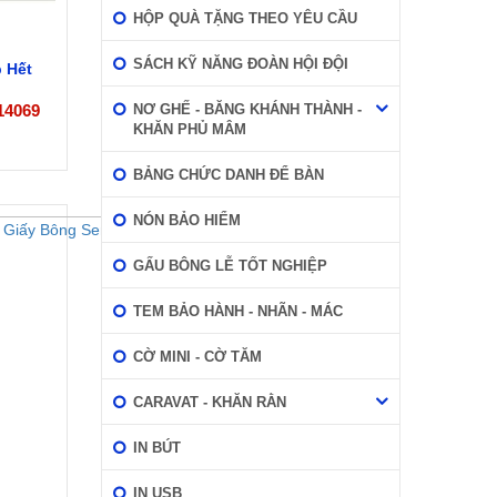
HỘP QUÀ TẶNG THEO YÊU CẦU
SÁCH KỸ NĂNG ĐOÀN HỘI ĐỘI
 Hết
14069
NƠ GHẾ - BĂNG KHÁNH THÀNH -
KHĂN PHỦ MÂM
BẢNG CHỨC DANH ĐỂ BÀN
NÓN BẢO HIỂM
GẤU BÔNG LỄ TỐT NGHIỆP
TEM BẢO HÀNH - NHÃN - MÁC
CỜ MINI - CỜ TĂM
CARAVAT - KHĂN RẰN
IN BÚT
IN USB