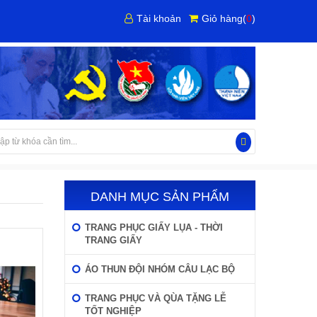
Tài khoản
Giỏ hàng
(
0
)
DANH MỤC SẢN PHẨM
TRANG PHỤC GIẤY LỤA - THỜI
TRANG GIẤY
ÁO THUN ĐỘI NHÓM CÂU LẠC BỘ
TRANG PHỤC VÀ QÙA TẶNG LỄ
TỐT NGHIỆP