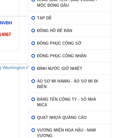
MỘC ĐÓNG DẤU
TẠP DỀ
i NVBH
ĐỒNG HỒ ĐỂ BÀN
14067
ĐỒNG PHỤC CÔNG SỞ
ĐỒNG PHỤC CÔNG NHÂN
BÌNH NƯỚC GIỮ NHIỆT
ÁO SƠ MI HAWAI - ÁO SƠ MI ĐI
BIỂN
BẢNG TÊN CÔNG TY - SỐ NHÀ
MICA
QUẠT NHỰA QUẢNG CÁO
VƯƠNG MIỆN HOA HẬU - NAM
VƯƠNG