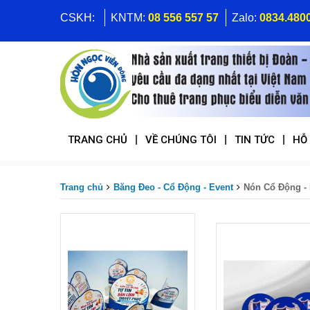
CSKH:
KNTM:
08 556 557 57
Zalo:
0834.480
|
|
|
TRANG CHỦ
VỀ CHÚNG TÔI
TIN TỨC
HỖ
Trang chủ
Băng Đeo - Cổ Động - Event
Nón Cổ Động -