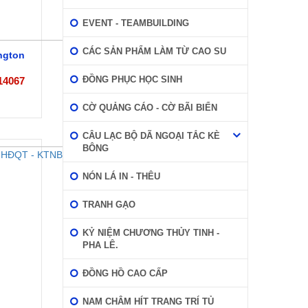
EVENT - TEAMBUILDING
CÁC SẢN PHẨM LÀM TỪ CAO SU
ngton
ĐỒNG PHỤC HỌC SINH
14067
CỜ QUẢNG CÁO - CỜ BÃI BIỂN
CÂU LẠC BỘ DÃ NGOẠI TẮC KÈ
BÔNG
NÓN LÁ IN - THÊU
TRANH GẠO
KỶ NIỆM CHƯƠNG THỦY TINH -
PHA LÊ.
ĐỒNG HỒ CAO CẤP
NAM CHÂM HÍT TRANG TRÍ TỦ