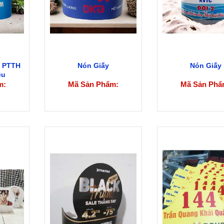
g PTTH
Nón Giấy
Nón Giấy
ều
m:
Mã Sản Phẩm:
Mã Sản Phẩ