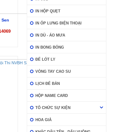
IN HỘP QUẸT
 Sen
IN ỐP LƯNG ĐIỆN THOẠI
14069
IN DÙ - ÁO MƯA
IN BONG BÓNG
ĐẾ LÓT LY
VÒNG TAY CAO SU
LỊCH ĐỂ BÀN
HỘP NAME CARD
TỔ CHỨC SỰ KIỆN
HOA GIẢ
KHẮC DẤU TÊN - DẤU VUÔNG -