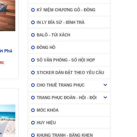
KỶ NIỆM CHƯƠNG GỖ - ĐỒNG
IN LY ĐĨA SỨ - BÌNH TRÀ
BALÔ - TÚI XÁCH
ĐỒNG HỒ
ứt Phá
SỔ VĂN PHÒNG - SỔ HỘI HỌP
m:
STICKER DÁN ĐẶT THEO YÊU CẦU
CHO THUÊ TRANG PHỤC
TRANG PHỤC ĐOÀN - HỘI - ĐỘI
MÓC KHÓA
HUY HIỆU
KHUNG TRANH - BẰNG KHEN