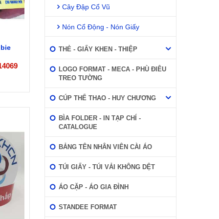
Cây Đập Cổ Vũ
Nón Cổ Động - Nón Giấy
bie
THẺ - GIẤY KHEN - THIỆP
14069
LOGO FORMAT - MECA - PHÙ ĐIÊU
TREO TƯỜNG
CÚP THỂ THAO - HUY CHƯƠNG
BÌA FOLDER - IN TẠP CHÍ -
CATALOGUE
BẢNG TÊN NHÂN VIÊN CÀI ÁO
TÚI GIẤY - TÚI VẢI KHÔNG DỆT
ÁO CẶP - ÁO GIA ĐÌNH
STANDEE FORMAT