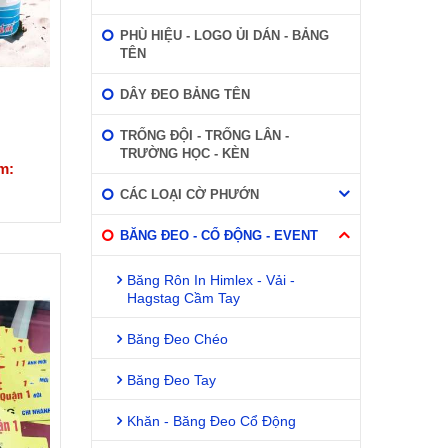
PHÙ HIỆU - LOGO ỦI DÁN - BẢNG
TÊN
DÂY ĐEO BẢNG TÊN
TRỐNG ĐỘI - TRỐNG LÂN -
TRƯỜNG HỌC - KÈN
m:
CÁC LOẠI CỜ PHƯỚN
BĂNG ĐEO - CỔ ĐỘNG - EVENT
Băng Rôn In Himlex - Vải -
Hagstag Cầm Tay
Băng Đeo Chéo
Băng Đeo Tay
Khăn - Băng Đeo Cổ Động