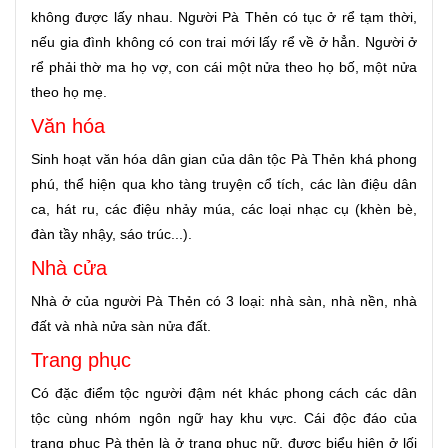
không được lấy nhau. Người Pà Thẻn có tục ở rể tạm thời,
nếu gia đình không có con trai mới lấy rể về ở hẳn. Người ở
rể phải thờ ma họ vợ, con cái một nửa theo họ bố, một nửa
theo họ mẹ.
Văn hóa
Sinh hoạt văn hóa dân gian của dân tộc Pà Thẻn khá phong
phú, thể hiện qua kho tàng truyện cổ tích, các làn điệu dân
ca, hát ru, các điệu nhảy múa, các loại nhạc cụ (khèn bè,
đàn tầy nhậy, sáo trúc...).
Nhà cửa
Nhà ở của người Pà Thẻn có 3 loại: nhà sàn, nhà nền, nhà
đất và nhà nửa sàn nửa đất.
Trang phục
Có đặc điểm tộc người đậm nét khác phong cách các dân
tộc cùng nhóm ngôn ngữ hay khu vực. Cái độc đáo của
trang phục Pà thẻn là ở trang phục nữ, được biểu hiện ở lối