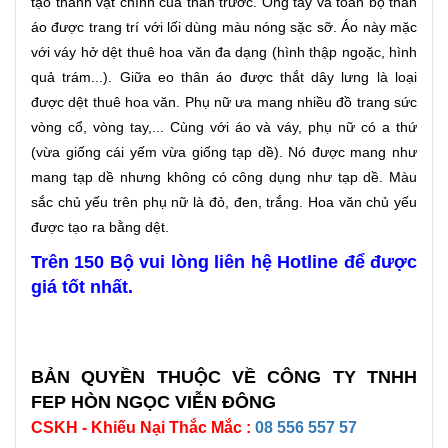
tạo thành vạt chính của thân trước. Ông tay và toàn bộ thân
áo được trang trí với lối dùng màu nóng sặc sỡ. Áo này mặc
với váy hở dệt thuê hoa văn đa dạng (hình thập ngoặc, hình
quả trám...). Giữa eo thân áo được thắt dây lưng là loại
được dệt thuê hoa văn. Phụ nữ ưa mang nhiều đồ trang sức
vòng cổ, vòng tay,... Cùng với áo và váy, phụ nữ có a thứ
(vừa giống cái yếm vừa giống tạp dề). Nó được mang như
mang tạp dề nhưng không có công dụng như tạp dề. Màu
sắc chủ yếu trên phụ nữ là đỏ, đen, trắng. Hoa văn chủ yếu
được tạo ra bằng dệt.
Trên 150 Bộ vui lòng liên hệ Hotline để được
giá tốt nhất.
BẢN QUYỀN THUỘC VỀ CÔNG TY TNHH
FEP HÒN NGỌC VIỄN ĐÔNG
CSKH - Khiếu Nại Thắc Mắc :
08 556 557 57