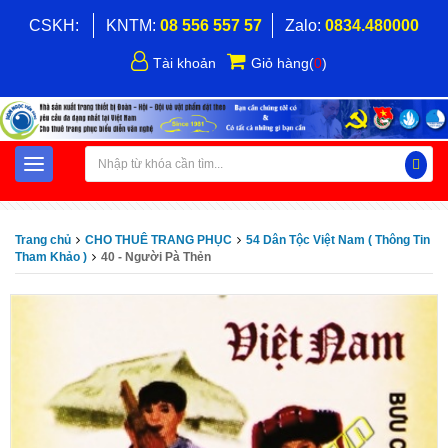
CSKH:
KNTM:
08 556 557 57
Zalo:
0834.480000
Tài khoản
Giỏ hàng
(
0
)
Trang chủ
CHO THUÊ TRANG PHỤC
54 Dân Tộc Việt Nam ( Thông Tin
Tham Khảo )
40 - Người Pà Thẻn