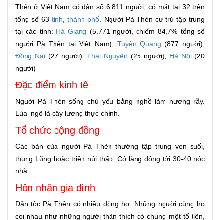
Thẻn ở Việt Nam có dân số 6.811 người, có mặt tại 32 trên
tổng số 63
tỉnh
,
thành phố
. Người Pà Thẻn cư trú tập trung
tại các tỉnh:
Hà Giang
(5.771 người, chiếm 84,7% tổng số
người Pà Thẻn tại Việt Nam),
Tuyên Quang
(877 người),
Đồng Nai
(27 người),
Thái Nguyên
(25 người),
Hà Nội
(20
người)
Đặc điểm kinh tế
Người Pà Thẻn sống chủ yếu bằng nghề làm nương rẫy.
Lúa, ngô là cây lương thực chính.
Tổ chức cộng đồng
Các bản của người Pà Thẻn thường tập trung ven suối,
thung Lũng hoặc triền núi thấp. Có làng đông tới 30-40 nóc
nhà.
Hôn nhân gia đình
Dân tộc Pà Thẻn có nhiều dòng họ. Những người cùng họ
coi nhau như những người thân thích có chung một tổ tiên,