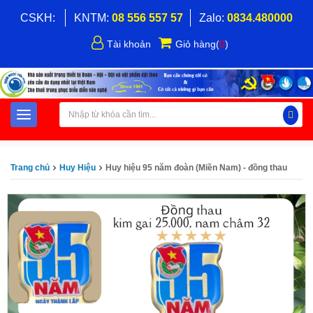
CSKH:
KNTM:
08 556 557 57
Zalo:
0834.480000
Tài khoản
Giỏ hàng
(
0
)
Trang chủ
Huy Hiệu
Huy hiệu 95 năm đoàn (Miền Nam) - đồng thau