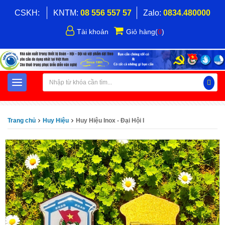
CSKH:
KNTM:
08 556 557 57
Zalo:
0834.480000
Tài khoản
Giỏ hàng
(
0
)
Trang chủ
Huy Hiệu
Huy Hiệu Inox - Đại Hội I