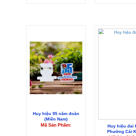
Huy hiệu 95 năm đoàn
(Miền Nam)
Mã Sản Phẩm:
Huy hiệu đai 
Phường Cái 