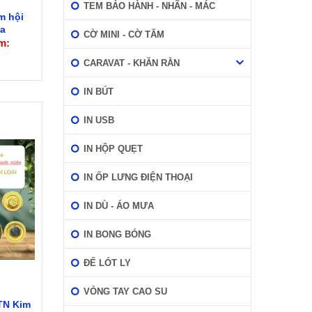
TEM BẢO HÀNH - NHÃN - MÁC
m hội
a
CỜ MINI - CỜ TĂM
m:
CARAVAT - KHĂN RẰN
IN BÚT
IN USB
IN HỘP QUẸT
IN ỐP LƯNG ĐIỆN THOẠI
IN DÙ - ÁO MƯA
IN BONG BÓNG
ĐẾ LÓT LY
VÒNG TAY CAO SU
TN Kim