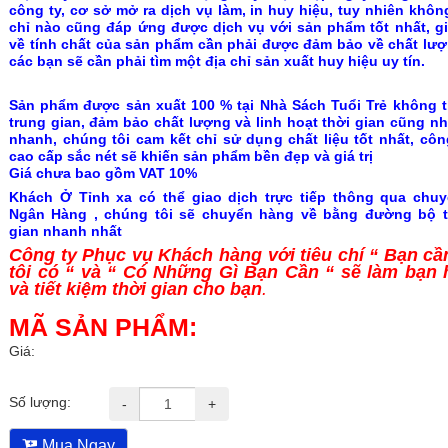
công ty, cơ sở mở ra dịch vụ làm, in huy hiệu, tuy nhiên khôn
chỉ nào cũng đáp ứng được dịch vụ với sản phẩm tốt nhất, gi
về tính chất của sản phẩm cần phải được đảm bảo về chất lượ
các bạn sẽ cần phải tìm một địa chỉ sản xuất huy hiệu uy tín.
Sản phẩm được sản xuất 100 % tại Nhà Sách Tuổi Trẻ không 
trung gian, đảm bảo chất lượng và linh hoạt thời gian cũng nh
nhanh, chúng tôi cam kết chỉ sử dụng chất liệu tốt nhất, cô
cao cấp sắc nét sẽ khiến sản phẩm bền đẹp và giá trị
Giá chưa bao gồm VAT 10%
Khách Ở Tỉnh xa có thể giao dịch trực tiếp thông qua chu
Ngân Hàng , chúng tôi sẽ chuyển hàng về bằng đường bộ t
gian nhanh nhất
Công ty Phục vụ Khách hàng với tiêu chí “ Bạn c
tôi có “ và “ Có Những Gì Bạn Cần “
sẽ làm bạn 
và tiết kiệm thời gian cho bạn
.
MÃ SẢN PHẨM:
Giá:
Số lượng:
-
+
Mua Ngay