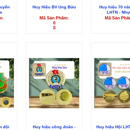
huyến
Huy Hiệu BV Ung Bứu
Huy hiệu 70 nă
m
LHTN - Nhự
m:
Mã Sản Phẩm:
Mã Sản Phẩ
0
0
m đội
Huy hiệu công đoàn -
Huy hiệu Hội LH