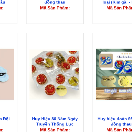
Mẫu
đồng thau
loại (Kim gài 
châm)
m:
Mã Sản Phẩm:
Mã Sản Phẩ
m Đội
Huy Hiệu 80 Năm Ngày
Huy hiệu đoàn 9
Truyền Thống Lực
đồng thau
Lượng...
m:
Mã Sản Phẩm:
Mã Sản Phẩ