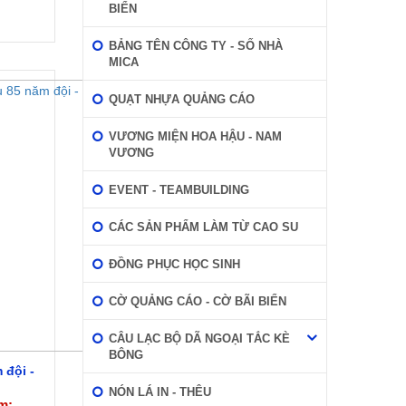
BIỂN
BẢNG TÊN CÔNG TY - SỐ NHÀ
MICA
QUẠT NHỰA QUẢNG CÁO
VƯƠNG MIỆN HOA HẬU - NAM
VƯƠNG
EVENT - TEAMBUILDING
CÁC SẢN PHẨM LÀM TỪ CAO SU
ĐỒNG PHỤC HỌC SINH
CỜ QUẢNG CÁO - CỜ BÃI BIỂN
CÂU LẠC BỘ DÃ NGOẠI TẮC KÈ
BÔNG
 đội -
NÓN LÁ IN - THÊU
m: