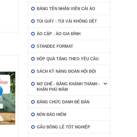
BẢNG TÊN NHÂN VIÊN CÀI ÁO
TÚI GIẤY - TÚI VẢI KHÔNG DỆT
ÁO CẶP - ÁO GIA ĐÌNH
STANDEE FORMAT
HỘP QUÀ TẶNG THEO YÊU CẦU
SÁCH KỸ NĂNG ĐOÀN HỘI ĐỘI
NƠ GHẾ - BĂNG KHÁNH THÀNH -
KHĂN PHỦ MÂM
BẢNG CHỨC DANH ĐỂ BÀN
NÓN BẢO HIỂM
GẤU BÔNG LỄ TỐT NGHIỆP