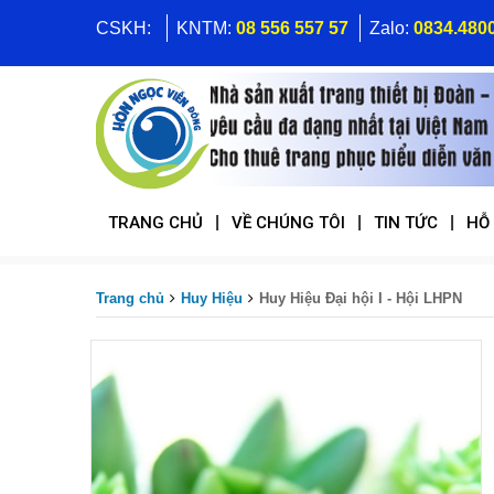
CSKH:
KNTM:
08 556 557 57
Zalo:
0834.480
|
|
|
TRANG CHỦ
VỀ CHÚNG TÔI
TIN TỨC
HỖ
Trang chủ
Huy Hiệu
Huy Hiệu Đại hội I - Hội LHPN