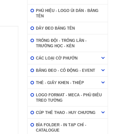
PHÙ HIỆU - LOGO ỦI DÁN - BẢNG
TÊN
DÂY ĐEO BẢNG TÊN
TRỐNG ĐỘI - TRỐNG LÂN -
TRƯỜNG HỌC - KÈN
CÁC LOẠI CỜ PHƯỚN
BĂNG ĐEO - CỔ ĐỘNG - EVENT
THẺ - GIẤY KHEN - THIỆP
LOGO FORMAT - MECA - PHÙ ĐIÊU
TREO TƯỜNG
CÚP THỂ THAO - HUY CHƯƠNG
BÌA FOLDER - IN TẠP CHÍ -
CATALOGUE