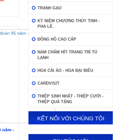
TRANH GẠO
KỶ NIỆM CHƯƠNG THỦY TINH -
PHA LÊ.
ĐỒNG HỒ CAO CẤP
NAM CHÂM HÍT TRANG TRÍ TỦ
LẠNH
HOA CÀI ÁO - HOA ĐẠI BIỂU
CARDVISIT
THIỆP SINH NHẬT - THIỆP CƯỚI -
THIỆP QUÀ TẶNG
KẾT NỐI VỚI CHÚNG TÔI
5 năm -