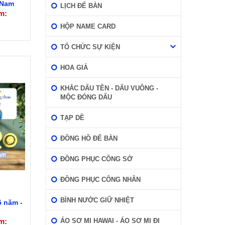
- Nam
LỊCH ĐỂ BÀN
m:
HỘP NAME CARD
TỔ CHỨC SỰ KIỆN
HOA GIẢ
KHẮC DẤU TÊN - DẤU VUÔNG -
MỘC ĐÓNG DẤU
TẠP DỀ
ĐỒNG HỒ ĐỂ BÀN
ĐỒNG PHỤC CÔNG SỞ
ĐỒNG PHỤC CÔNG NHÂN
BÌNH NƯỚC GIỮ NHIỆT
5 năm -
m:
ÁO SƠ MI HAWAI - ÁO SƠ MI ĐI