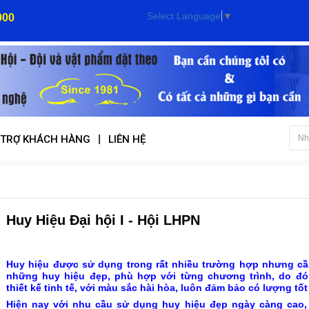
Select Language
▼
000
|
 TRỢ KHÁCH HÀNG
LIÊN HỆ
Huy Hiệu Đại hội I - Hội LHPN
Huy hiệu được sử dụng trong rất nhiều trường hợp nhưng cầ
những huy hiệu đẹp, phù hợp với từng chương trình, do đó
thiết kế tinh tế, với màu sắc hài hòa, luôn đảm bảo có lượng tốt
Hiện nay với nhu cầu sử dụng huy hiệu đẹp ngày càng cao, 