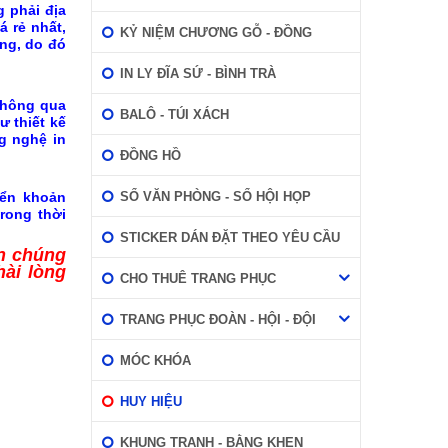
g phải địa
á rẻ nhất,
KỶ NIỆM CHƯƠNG GỖ - ĐỒNG
ng, do đó
IN LY ĐĨA SỨ - BÌNH TRÀ
thông qua
BALÔ - TÚI XÁCH
ư thiết kế
ng nghệ in
ĐỒNG HỒ
yển khoản
SỔ VĂN PHÒNG - SỔ HỘI HỌP
rong thời
STICKER DÁN ĐẶT THEO YÊU CẦU
ần chúng
hài lòng
CHO THUÊ TRANG PHỤC
TRANG PHỤC ĐOÀN - HỘI - ĐỘI
MÓC KHÓA
HUY HIỆU
KHUNG TRANH - BẰNG KHEN