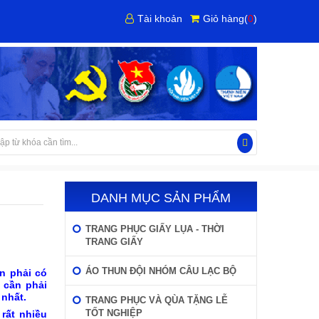
Tài khoản
Giỏ hàng
(
0
)
DANH MỤC SẢN PHẨM
TRANG PHỤC GIẤY LỤA - THỜI
TRANG GIẤY
ÁO THUN ĐỘI NHÓM CÂU LẠC BỘ
n phải có
 cần phải
 nhất.
TRANG PHỤC VÀ QÙA TẶNG LỄ
TỐT NGHIỆP
rất nhiều