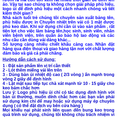
áo. Vậy tại sao chúng ta không chọn giải pháp phù hiệu,
logo ủi để đính phù hiệu một cách nhanh chóng và tiết
kiệm thời gian?
Nhà sách tuổi trẻ chúng tôi chuyên sản xuất bảng tên,
phù hiệu được in Chuyển nhiệt trên vải có 1 mặt được
phủ keo dán. Khi sử dụng chỉ cần ủi vào sản phẩm , rất
tiện lợi cho việc làm bảng tên,học sinh, sinh viên, nhân
viên bệnh viện, trên quần áo bảo hộ lao động và các
nhu cầu cần dùng vải dáng khác...
Số lượng càng nhiều chiết khấu càng cao. Nhận đặt
hàng qua điện thoại và giao hàng tận nơi với chất lượng
đảm bảo và giá cả phải chăng.
Hướng dẫn cách sử dụng:
1 - Đặt sản phẩm lên vị trí cần thiết
2 - Lót thêm miếng vải lên trên
3 - Dùng bàn ủi nhiệt độ cao ( 2/3 vòng ) ấn mạnh trong
vòng 2 giây để định hình
4 - Lật mặt sau tiếp tục chà xát mạnh từ 10 - 15 giây cho
keo bám chắc hơn
Lưu ý: Logo phù hiệu ủi chỉ có tác dụng định hình với
bàn ủi thường, muốn dính chắc hơn các bạn vẫn phải
sử dụng kim chỉ để may hoặc sử dụng máy ép chuyên
dụng ( có thể đặt dịch vụ bên cửa hàng )
Mọi khiếu nại phát sinh liên quan đến bung keo trong
quá trình sử dụng, chúng tôi không chịu trách nhiệm vì