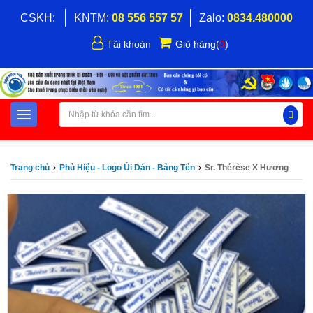
CSKH:
KNTM:
08 556 557 57
Zalo:
0834.480000
Tài khoản
Giỏ hàng
(
0
)
Trang chủ
Phù Hiệu - Logo Ủi Dán - Bảng Tên
Sr. Thérèse X Hương