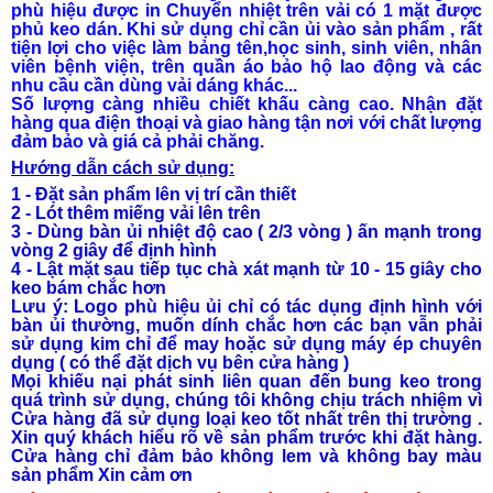
phù hiệu được in Chuyển nhiệt trên vải có 1 mặt được
phủ keo dán. Khi sử dụng chỉ cần ủi vào sản phẩm , rất
tiện lợi cho việc làm bảng tên,học sinh, sinh viên, nhân
viên bệnh viện, trên quần áo bảo hộ lao động và các
nhu cầu cần dùng vải dáng khác...
Số lượng càng nhiều chiết khấu càng cao. Nhận đặt
hàng qua điện thoại và giao hàng tận nơi với chất lượng
đảm bảo và giá cả phải chăng.
Hướng dẫn cách sử dụng:
1 - Đặt sản phẩm lên vị trí cần thiết
2 - Lót thêm miếng vải lên trên
3 - Dùng bàn ủi nhiệt độ cao ( 2/3 vòng ) ấn mạnh trong
vòng 2 giây để định hình
4 - Lật mặt sau tiếp tục chà xát mạnh từ 10 - 15 giây cho
keo bám chắc hơn
Lưu ý: Logo phù hiệu ủi chỉ có tác dụng định hình với
bàn ủi thường, muốn dính chắc hơn các bạn vẫn phải
sử dụng kim chỉ để may hoặc sử dụng máy ép chuyên
dụng ( có thể đặt dịch vụ bên cửa hàng )
Mọi khiếu nại phát sinh liên quan đến bung keo trong
quá trình sử dụng, chúng tôi không chịu trách nhiệm vì
Cửa hàng đã sử dụng loại keo tốt nhất trên thị trường .
Xin quý khách hiểu rõ về sản phẩm trước khi đặt hàng.
Cửa hàng chỉ đảm bảo không lem và không bay màu
sản phẩm Xin cảm ơn