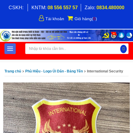
CSKH:
KNTM:
08 556 557 57
Zalo:
0834.480000
Tài khoản
Giỏ hàng
(
0
)
Trang chủ
Phù Hiệu - Logo Ủi Dán - Bảng Tên
International Security