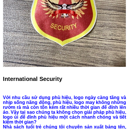
International Security
Với nhu cầu sử dụng phù hiệu, logo ngày càng tăng và
nhịp sống năng động, phù hiệu, logo may không những
rườm rà mà còn tốn kém rất nhiều thời gian để đính lên
áo. Vậy tại sao chúng ta không chọn giải pháp phù hiệu,
logo ủi để đính phù hiệu một cách nhanh chóng và tiết
kiệm thời gian?
Nhà sách tuổi trẻ chúng tôi chuyên sản xuất bảng tên,