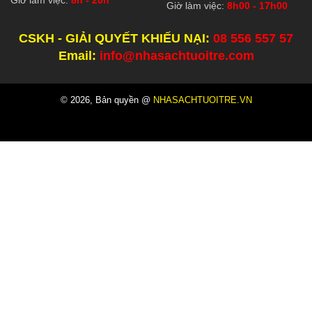
Giờ làm việc:
8h - 20h
Giờ làm việc:
8h00 - 17h00
CSKH - GIẢI QUYẾT KHIẾU NẠI:
08 556 557 57
Email:
info@nhasachtuoitre.com
© 2026, Bản quyền @
NHASACHTUOITRE.VN