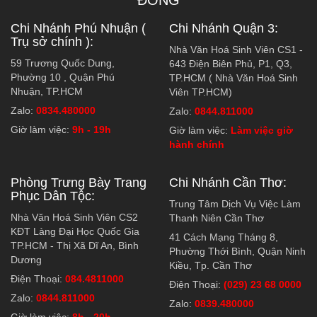
ĐÔNG
Chi Nhánh Phú Nhuận (
Chi Nhánh Quận 3:
Trụ sở chính ):
Nhà Văn Hoá Sinh Viên CS1 -
59 Trương Quốc Dung,
643 Điện Biên Phủ, P1, Q3,
Phường 10 , Quận Phú
TP.HCM ( Nhà Văn Hoá Sinh
Nhuận, TP.HCM
Viên TP.HCM)
Zalo:
0834.480000
Zalo:
0844.811000
Giờ làm việc:
9h - 19h
Giờ làm việc:
Làm việc giờ
hành chính
Phòng Trưng Bày Trang
Chi Nhánh Cần Thơ:
Phục Dân Tộc:
Trung Tâm Dịch Vụ Việc Làm
Nhà Văn Hoá Sinh Viên CS2
Thanh Niên Cần Thơ
KĐT Làng Đại Học Quốc Gia
41 Cách Mạng Tháng 8,
TP.HCM - Thị Xã Dĩ An, Bình
Phường Thới Bình, Quận Ninh
Dương
Kiều, Tp. Cần Thơ
Điện Thoại:
084.4811000
Điện Thoại:
(029) 23 68 0000
Zalo:
0844.811000
Zalo:
0839.480000