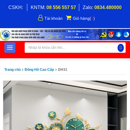
CSKH:
KNTM:
08 556 557 57
Zalo:
0834.480000
Tài khoản
Giỏ hàng
(
0
)
Trang chủ
Đồng Hồ Cao Cấp
DH31