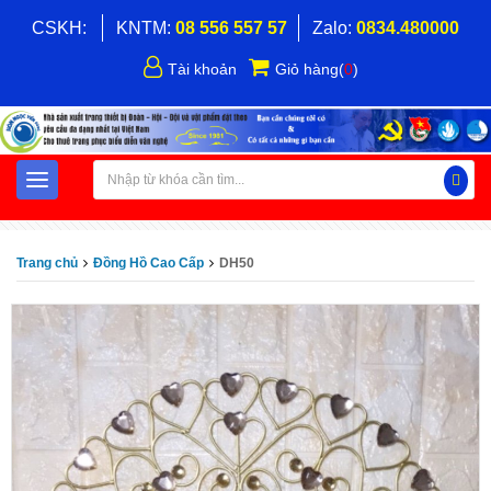
CSKH:
KNTM:
08 556 557 57
Zalo:
0834.480000
Tài khoản
Giỏ hàng
(
0
)
Trang chủ
Đồng Hồ Cao Cấp
DH50