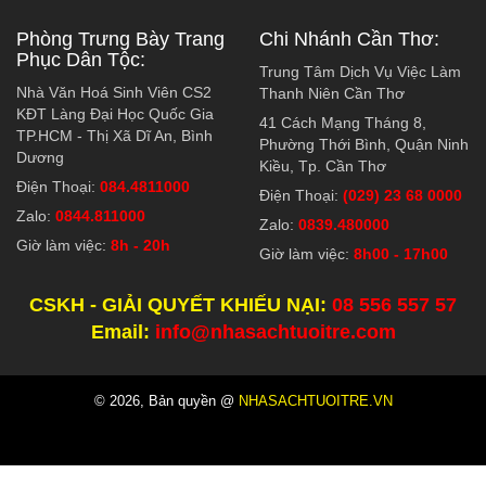
Phòng Trưng Bày Trang
Chi Nhánh Cần Thơ:
Phục Dân Tộc:
Trung Tâm Dịch Vụ Việc Làm
Nhà Văn Hoá Sinh Viên CS2
Thanh Niên Cần Thơ
KĐT Làng Đại Học Quốc Gia
41 Cách Mạng Tháng 8,
TP.HCM - Thị Xã Dĩ An, Bình
Phường Thới Bình, Quận Ninh
Dương
Kiều, Tp. Cần Thơ
Điện Thoại:
084.4811000
Điện Thoại:
(029) 23 68 0000
Zalo:
0844.811000
Zalo:
0839.480000
Giờ làm việc:
8h - 20h
Giờ làm việc:
8h00 - 17h00
CSKH - GIẢI QUYẾT KHIẾU NẠI:
08 556 557 57
Email:
info@nhasachtuoitre.com
© 2026, Bản quyền @
NHASACHTUOITRE.VN