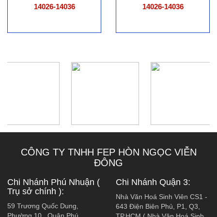
14026-14036
14026-14036
CÔNG TY TNHH FEP HÒN NGỌC VIỄN
ĐÔNG
Chi Nhánh Phú Nhuận (
Chi Nhánh Quận 3:
Trụ sở chính ):
Nhà Văn Hoá Sinh Viên CS1 -
59 Trương Quốc Dung,
643 Điện Biên Phủ, P1, Q3,
Phường 10 , Quận Phú
TP.HCM ( Nhà Văn Hoá Sinh