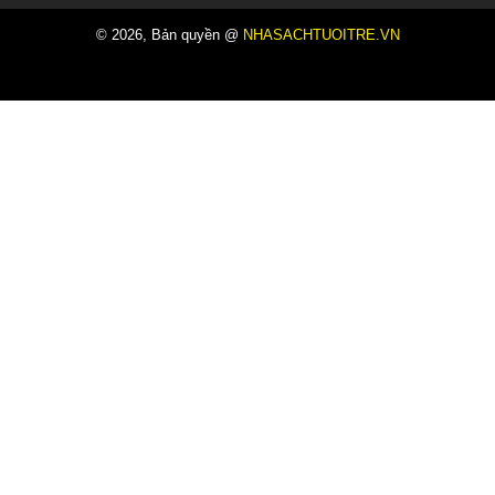
© 2026, Bản quyền @
NHASACHTUOITRE.VN