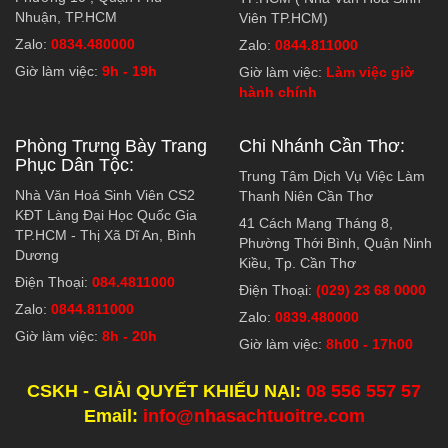
Nhuận, TP.HCM
Viên TP.HCM)
Zalo:
0834.480000
Zalo:
0844.811000
Giờ làm việc:
9h - 19h
Giờ làm việc:
Làm việc giờ
hành chính
Phòng Trưng Bày Trang
Chi Nhánh Cần Thơ:
Phục Dân Tộc:
Trung Tâm Dịch Vụ Việc Làm
Nhà Văn Hoá Sinh Viên CS2
Thanh Niên Cần Thơ
KĐT Làng Đại Học Quốc Gia
41 Cách Mạng Tháng 8,
TP.HCM - Thị Xã Dĩ An, Bình
Phường Thới Bình, Quận Ninh
Dương
Kiều, Tp. Cần Thơ
Điện Thoại:
084.4811000
Điện Thoại:
(029) 23 68 0000
Zalo:
0844.811000
Zalo:
0839.480000
Giờ làm việc:
8h - 20h
Giờ làm việc:
8h00 - 17h00
CSKH - GIẢI QUYẾT KHIẾU NẠI:
08 556 557 57
Email:
info@nhasachtuoitre.com