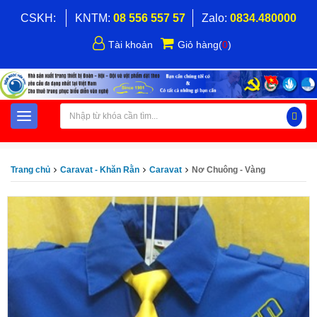
CSKH:
KNTM:
08 556 557 57
Zalo:
0834.480000
Tài khoản
Giỏ hàng
(
0
)
Trang chủ
Caravat - Khăn Rằn
Caravat
Nơ Chuông - Vàng