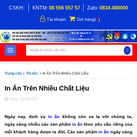
CSKH:
KNTM:
08 556 557 57
Zalo:
0834.480000
Tài khoản
Giỏ hàng
(
0
)
Trang chủ
Tin tức
In Ấn Trên Nhiều Chất Liệu
In Ấn Trên Nhiều Chất Liệu
Ngày 26/09/2017
Ngày nay, dịch vụ
in ấn
không còn xa lạ với chúng ta,
ngày càng nhiều các sản phẩm
in ấn
theo yêu cầu riêng của
mỗi khách hàng được ra đời. Các sản phẩm
in ấn
ngày càng