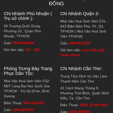
ĐÔNG
Chi Nhánh Phú Nhuận (
Chi Nhánh Quận 3:
Trụ sở chính ):
Nhà Văn Hoá Sinh Viên CS1 -
59 Trương Quốc Dung,
643 Điện Biên Phủ, P1, Q3,
Phường 10 , Quận Phú
TP.HCM ( Nhà Văn Hoá Sinh
Nhuận, TP.HCM
Viên TP.HCM)
Zalo:
0834.480000
Zalo:
0844.811000
Giờ làm việc:
9h - 19h
Giờ làm việc:
Làm việc giờ
hành chính
Phòng Trưng Bày Trang
Chi Nhánh Cần Thơ:
Phục Dân Tộc:
Trung Tâm Dịch Vụ Việc Làm
Nhà Văn Hoá Sinh Viên CS2
Thanh Niên Cần Thơ
KĐT Làng Đại Học Quốc Gia
41 Cách Mạng Tháng 8,
TP.HCM - Thị Xã Dĩ An, Bình
Phường Thới Bình, Quận Ninh
Dương
Kiều, Tp. Cần Thơ
Điện Thoại:
084.4811000
Điện Thoại:
(029) 23 68 0000
Zalo:
0844.811000
Zalo:
0839.480000