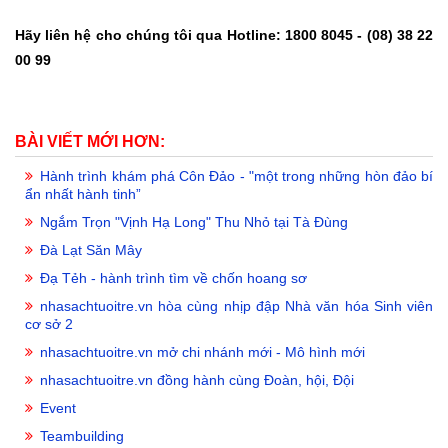
Hãy liên hệ cho chúng tôi qua Hotline: 1800 8045 - (08) 38 22
00 99
BÀI VIẾT MỚI HƠN:
Hành trình khám phá Côn Đảo - "một trong những hòn đảo bí
ẩn nhất hành tinh”
Ngắm Trọn "Vịnh Hạ Long" Thu Nhỏ tại Tà Đùng
Đà Lạt Săn Mây
Đạ Tẻh - hành trình tìm về chốn hoang sơ
nhasachtuoitre.vn hòa cùng nhịp đập Nhà văn hóa Sinh viên
cơ sở 2
nhasachtuoitre.vn mở chi nhánh mới - Mô hình mới
nhasachtuoitre.vn đồng hành cùng Đoàn, hội, Đội
Event
Teambuilding