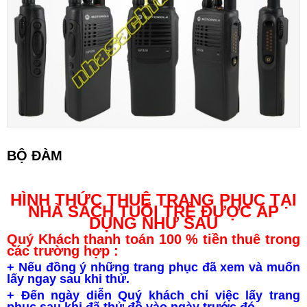
BỘ ĐÀM
HÌNH THỨC THUÊ TRANG PHỤC TẠI
NHÀ SÁCH TUỔI TRẺ ĐƯỢC ÁP
DỤNG NHƯ SAU
Quý Khách thanh toán 100 % tiền thuê trong
các trường hợp :
+ Nếu đồng ý những trang phục đã xem và muốn
lấy ngay sau khi thử.
+ Đến ngày diễn Quý khách chỉ việc lấy trang