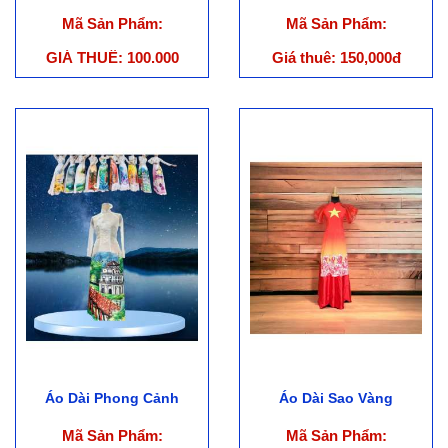
Mã Sản Phẩm:
Mã Sản Phẩm:
GIÁ THUÊ: 100.000
Giá thuê: 150,000đ
(Chưa gồm phụ kiện)
Áo Dài Phong Cảnh
Áo Dài Sao Vàng
Mã Sản Phẩm:
Mã Sản Phẩm: