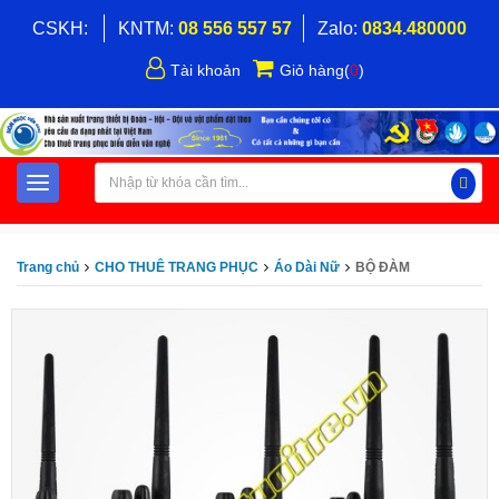
CSKH:
KNTM:
08 556 557 57
Zalo:
0834.480000
Tài khoản
Giỏ hàng
(
0
)
Trang chủ
CHO THUÊ TRANG PHỤC
Áo Dài Nữ
BỘ ĐÀM