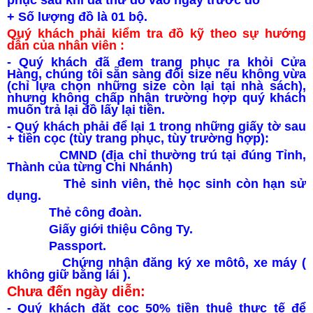
phục sau khi đã thử đồ vào ngày trước đó
+ Số lượng đồ là 01 bộ.
Quý khách phải kiểm tra đồ kỹ theo sự hướng
dẫn của nhân viên :
- Quý khách đã đem trang phục ra khỏi Cửa
Hàng, chúng tôi sẵn sàng đổi size nếu không vừa
(chỉ lựa chọn những size còn lại tại nhà sách),
nhưng không chấp nhận trường hợp quý khách
muốn trả lại đồ lấy lại tiền.
- Quý khách phải để lại 1 trong những giấy tờ sau
+ tiền cọc (tùy trang phục, tùy trường hợp):
CMND (địa chỉ thường trú tại đúng Tỉnh,
Thành của từng Chi Nhánh)
Thẻ sinh viên, thẻ học sinh còn hạn sử
dụng.
Thẻ công đoàn.
Giấy giới thiệu Công Ty.
Passport.
Chứng nhận đăng ký xe môtô, xe máy (
không giữ bằng lái ).
Chưa đến ngày diễn:
- Quý khách đặt cọc 50% tiền thuê thực tế để