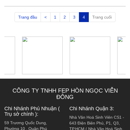
Trang đầu
<
1
2
3
4
Trang cuối
CÔNG TY TNHH FEP HÒN NGỌC VIỄN
ĐÔNG
Chi Nhánh Phú Nhuận (
Chi Nhánh Quận 3:
Trụ sở chính ):
Nhà Văn Hoá Sinh Viên CS1 -
59 Trương Quốc Dung,
643 Điện Biên Phủ, P1, Q3,
Phường 10 , Quận Phú
TP.HCM ( Nhà Văn Hoá Sinh