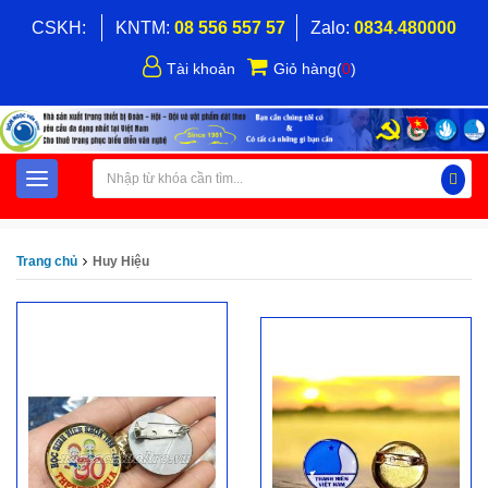
CSKH:
KNTM:
08 556 557 57
Zalo:
0834.480000
Tài khoản
Giỏ hàng
(
0
)
Trang chủ
Huy Hiệu