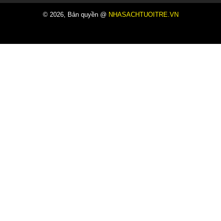
© 2026, Bản quyền @
NHASACHTUOITRE.VN