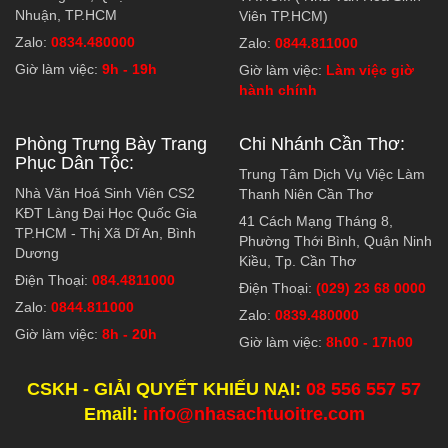
Nhuận, TP.HCM
Viên TP.HCM)
Zalo:
0834.480000
Zalo:
0844.811000
Giờ làm việc:
9h - 19h
Giờ làm việc:
Làm việc giờ
hành chính
Phòng Trưng Bày Trang
Chi Nhánh Cần Thơ:
Phục Dân Tộc:
Trung Tâm Dịch Vụ Việc Làm
Nhà Văn Hoá Sinh Viên CS2
Thanh Niên Cần Thơ
KĐT Làng Đại Học Quốc Gia
41 Cách Mạng Tháng 8,
TP.HCM - Thị Xã Dĩ An, Bình
Phường Thới Bình, Quận Ninh
Dương
Kiều, Tp. Cần Thơ
Điện Thoại:
084.4811000
Điện Thoại:
(029) 23 68 0000
Zalo:
0844.811000
Zalo:
0839.480000
Giờ làm việc:
8h - 20h
Giờ làm việc:
8h00 - 17h00
CSKH - GIẢI QUYẾT KHIẾU NẠI:
08 556 557 57
Email:
info@nhasachtuoitre.com