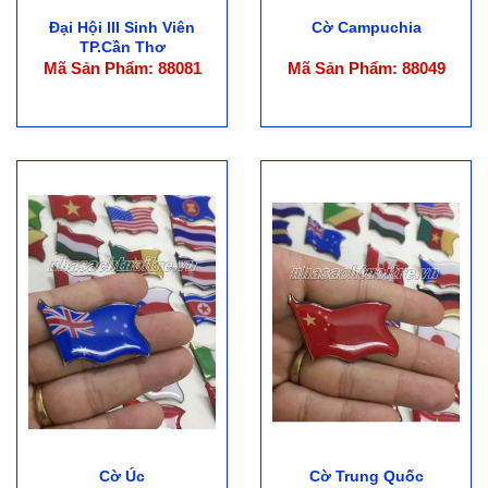
Đại Hội III Sinh Viên
Cờ Campuchia
TP.Cần Thơ
Mã Sản Phẩm: 88081
Mã Sản Phẩm: 88049
Cờ Úc
Cờ Trung Quốc